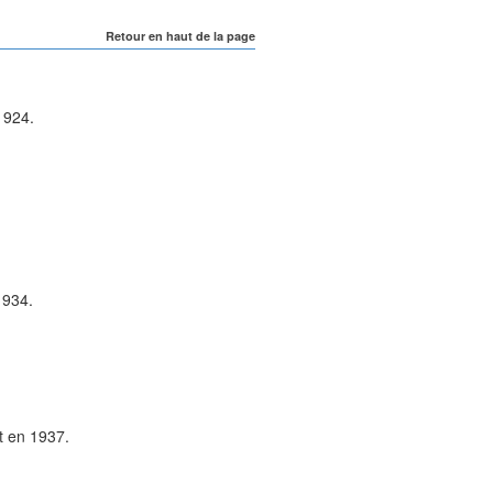
Retour en haut de la page
1924
.
1934
.
ît en
1937
.