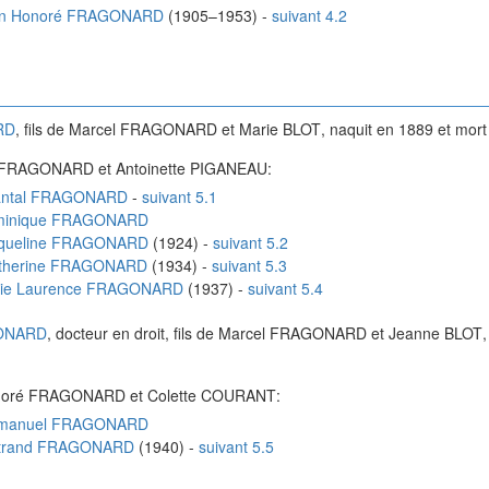
n Honoré
FRAGONARD
(
1905
–
1953
)
-
suivant 4.2
RD
, fils de
Marcel
FRAGONARD
et
Marie
BLOT
, naquit en
1889
et mor
FRAGONARD
et
Antoinette
PIGANEAU
:
ntal
FRAGONARD
-
suivant 5.1
inique
FRAGONARD
queline
FRAGONARD
(
1924
)
-
suivant 5.2
therine
FRAGONARD
(
1934
)
-
suivant 5.3
ie Laurence
FRAGONARD
(
1937
)
-
suivant 5.4
ONARD
, docteur en droit, fils de
Marcel
FRAGONARD
et
Jeanne
BLOT
oré
FRAGONARD
et
Colette
COURANT
:
anuel
FRAGONARD
trand
FRAGONARD
(
1940
)
-
suivant 5.5