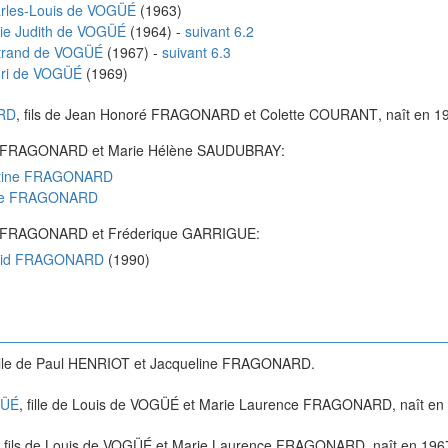
rles-Louis
de VOGÜÉ
(
1963
)
ie Judith
de VOGÜÉ
(
1964
)
-
suivant 6.2
trand
de VOGÜÉ
(
1967
)
-
suivant 6.3
ri
de VOGÜÉ
(
1969
)
RD
, fils de
Jean Honoré
FRAGONARD
et
Colette
COURANT
, naît en
1
FRAGONARD
et
Marie Hélène
SAUDUBRAY
:
tine
FRAGONARD
e
FRAGONARD
FRAGONARD
et
Fréderique
GARRIGUE
:
id
FRAGONARD
(
1990
)
ille de
Paul
HENRIOT
et
Jacqueline
FRAGONARD
.
GÜÉ
, fille de
Louis
de VOGÜÉ
et
Marie Laurence
FRAGONARD
, naît en
, fils de
Louis
de VOGÜÉ
et
Marie Laurence
FRAGONARD
, naît en
196