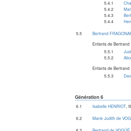
Cha
Mar
Ber
Hen
Bertrand
FRAGONA
Enfants de
Bertrand
Jus
Alic
Enfants de
Bertrand
Dav
Génération 6
Isabelle
HENRIOT
, f
Marie Judith
de VO
Bertrand
de VOGÜÉ