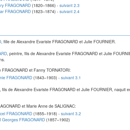
ry
FRAGONARD
(
1820
–
1866
)
-
suivant 2.3
ar
FRAGONARD
(
1823
–
1874
)
-
suivant 2.4
D
, fille de
Alexandre Evariste
FRAGONARD
et
Julie
FOURNIER
.
ARD
, peintre, fils de
Alexandre Evariste
FRAGONARD
et
Julie
FOURNI
ns.
e
FRAGONARD
et
Fanny
TORNATORI
:
nie
FRAGONARD
(
1843
–
1903
)
-
suivant 3.1
, fils de
Alexandre Evariste
FRAGONARD
et
Julie
FOURNIER
, naquit 
AGONARD
et
Marie Anne
de SALIGNAC
:
cel
FRAGONARD
(
1855
–
1918
)
-
suivant 3.2
l Georges
FRAGONARD
(
1857
–
1902
)