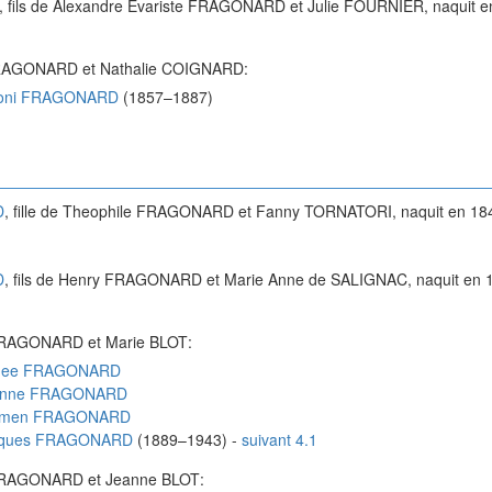
, fils de
Alexandre Evariste
FRAGONARD
et
Julie
FOURNIER
, naquit 
AGONARD
et
Nathalie
COIGNARD
:
oni
FRAGONARD
(
1857
–
1887
)
D
, fille de
Theophile
FRAGONARD
et
Fanny
TORNATORI
, naquit en
18
D
, fils de
Henry
FRAGONARD
et
Marie Anne
de SALIGNAC
, naquit en
RAGONARD
et
Marie
BLOT
:
ee
FRAGONARD
nne
FRAGONARD
men
FRAGONARD
ques
FRAGONARD
(
1889
–
1943
)
-
suivant 4.1
RAGONARD
et
Jeanne
BLOT
: