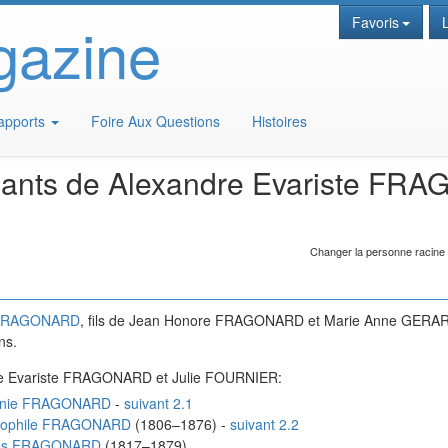
gazine
Favoris
apports
Foire Aux Questions
Histoires
ants de
Alexandre Evariste
FRA
Changer la personne racine
RAGONARD
, fils de
Jean Honore
FRAGONARD
et
Marie Anne
GERA
ns.
 Evariste
FRAGONARD
et
Julie
FOURNIER
:
nie
FRAGONARD
-
suivant 2.1
ophile
FRAGONARD
(
1806
–
1876
)
-
suivant 2.2
es
FRAGONARD
(
1817
–
1879
)