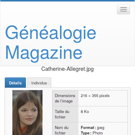
Généalogie
Magazine
Catherine-Allegret.jpg
Détails
Individus
Dimensions
216 × 355 pixels
de l’image
Taille du
8 Ko
fichier
Nom du
Format :
jpeg
fichier
Type :
Photo