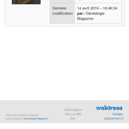
Dernière
14 avril 2019
–
19:46:04
modification
par :
Généalogie
Magazine
Cette page a
été vue
680
Design:
Pour toute question, contacter
fois.
justcarmen.nl
l’administrateur
Généalogie Magazine
.