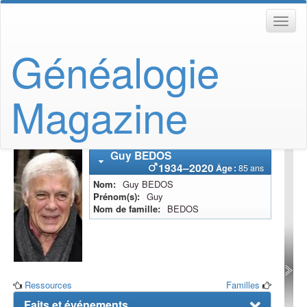
Généalogie
Magazine
Guy
BEDOS
1934
–
2020
Âge :
85 ans
Nom
Guy
BEDOS
Prénom(s)
Guy
Nom de famille
BEDOS
Ressources
Familles
Faits et événements