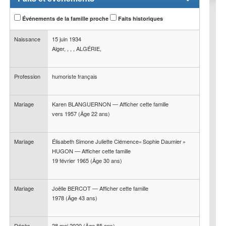
Événements de la famille proche
Faits historiques
Naissance
15 juin 1934
Alger, , , , ALGÉRIE,
Profession
humoriste français
Mariage
Karen
BLANGUERNON
—
Afficher cette famille
vers
1957
(Âge 22 ans)
Mariage
Élisabeth Simone Juliette Clémence« Sophie Daumier »
HUGON
—
Afficher cette famille
19 février 1965
(Âge 30 ans)
Mariage
Joëlle
BERCOT
—
Afficher cette famille
1978
(Âge 43 ans)
Décès
28 mai 2020
(Âge 85 ans)