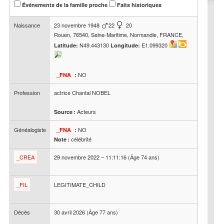
Événements de la famille proche
Faits historiques
Naissance
23 novembre 1948
22
20
Rouen, 76540, Seine-Maritime, Normandie, FRANCE,
N49.443130
E1.099320
Latitude:
Longitude:
NO
_FNA
:
Profession
actrice Chantal NOBEL
Acteurs
Source :
Généalogiste
NO
_FNA
:
célébrité
Note :
_CREA
29 novembre 2022
–
11:11:16
(Âge 74 ans)
_FIL
LEGITIMATE_CHILD
Décès
30 avril 2026
(Âge 77 ans)