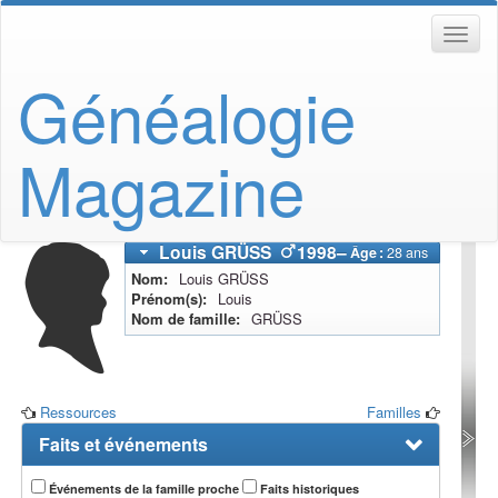
Généalogie
Magazine
Louis
GRÜSS
1998
–
Âge :
28 ans
Nom
Louis
GRÜSS
Prénom(s)
Louis
Nom de famille
GRÜSS
Ressources
Familles
Faits et événements
Événements de la famille proche
Faits historiques