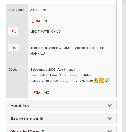
Naissance
3 août 1919
NO
_FNA
:
_FIL
LEGITIMATE_CHILD
_UST
Théophile dit André
GRÜSS
—
Afficher cette famille
MARRIED
Décès
3 décembre 2003
(Âge 84 ans)
Paris, 75000, Paris, Île-de-France, FRANCE,
48.853410
2.348800
Latitude:
Longitude:
NO
_FNA
:
Familles
Arbre interactif
Google Maps™