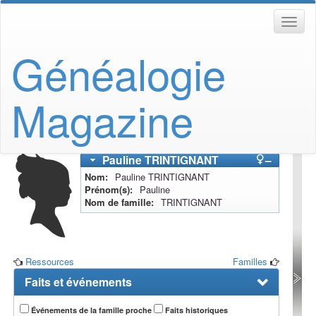
Généalogie
Magazine
Pauline
TRINTIGNANT
–
Nom
Pauline
TRINTIGNANT
Prénom(s)
Pauline
Nom de famille
TRINTIGNANT
Ressources
Familles
Faits et événements
Événements de la famille proche
Faits historiques