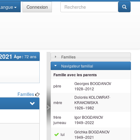
Recherche
Langue
Connexion
2021
Âge :
72 ans
Familles
Navigateur familial
Famille avec les parents
Georges
BOGDANOV
père
1928
–
2012
Familles
Dolorés
KOLOWRAT-
mère
KRAKOWSKA
1926
–
1982
frère
Igor
BOGDANOV
jumeau
1949
–
2022
Grichka
BOGDANOV
lui
1949
–
2021