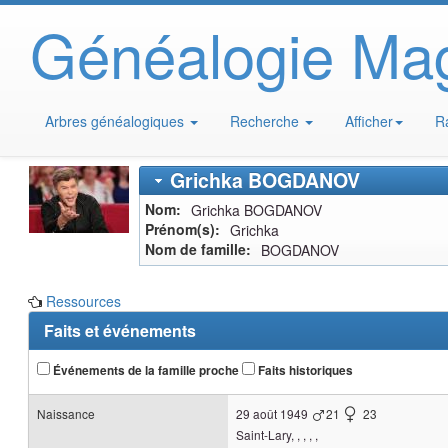
Généalogie Ma
Arbres généalogiques
Recherche
Afficher
R
Grichka
BOGDANOV
Nom
Grichka
BOGDANOV
Prénom(s)
Grichka
Nom de famille
BOGDANOV
Ressources
Faits et événements
Événements de la famille proche
Faits historiques
Naissance
29 août 1949
21
23
Saint-Lary, , , , ,