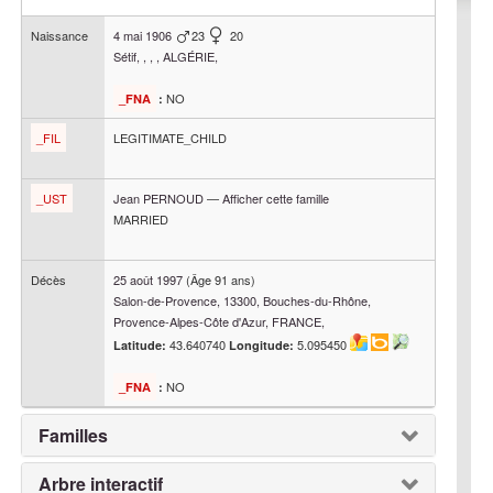
Naissance
4 mai 1906
23
20
Sétif, , , , ALGÉRIE,
NO
_FNA
:
_FIL
LEGITIMATE_CHILD
_UST
Jean
PERNOUD
—
Afficher cette famille
MARRIED
Décès
25 août 1997
(Âge 91 ans)
Salon-de-Provence, 13300, Bouches-du-Rhône,
Provence-Alpes-Côte d'Azur, FRANCE,
43.640740
5.095450
Latitude:
Longitude:
NO
_FNA
:
Familles
Arbre interactif