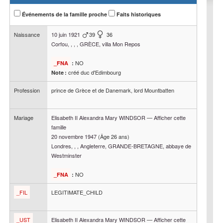
Événements de la famille proche
Faits historiques
Naissance
10 juin 1921
39
36
Corfou, , , , GRÈCE, villa Mon Repos
NO
_FNA
:
créé duc d'Edimbourg
Note :
Profession
prince de Grèce et de Danemark, lord Mountbatten
Mariage
Elisabeth II Alexandra Mary
WINDSOR
—
Afficher cette
famille
20 novembre 1947
(Âge 26 ans)
Londres, , , Angleterre, GRANDE-BRETAGNE, abbaye de
Westminster
NO
_FNA
:
_FIL
LEGITIMATE_CHILD
_UST
Elisabeth II Alexandra Mary
WINDSOR
—
Afficher cette