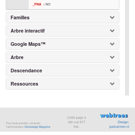
NO
_FNA
:
Familles
Arbre interactif
Google Maps™
Arbre
Descendance
Ressources
Cette page a
été vue
917
Design:
Pour toute question, contacter
fois.
justcarmen.nl
l’administrateur
Généalogie Magazine
.