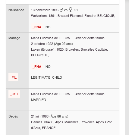
Naissance
13 novembre 1896
25
21
Wolvertem, 1861, Brabant Flamand, Flandre, BELGIQUE,
NO
_FNA
:
Mariage
Maria Ludovica
de LEEUW
—
Afficher cette famille
2 octobre 1922
(Âge 25 ans)
Laken (Brussel), 1020, Bruxelles, Bruxelles Capitale,
BELGIQUE,
NO
_FNA
:
_FIL
LEGITIMATE_CHILD
_UST
Maria Ludovica
de LEEUW
—
Afficher cette famille
MARRIED
Décès
21 juin 1983
(Âge 86 ans)
Cannes, 06400, Alpes-Maritimes, Provence-Alpes-Côte
d'Azur, FRANCE,