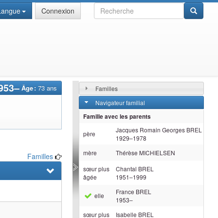
Recherche
Langue
Connexion
953
–
Âge :
73 ans
Familles
Navigateur familial
Famille avec les parents
Jacques Romain Georges
BREL
père
1929
–
1978
mère
Thérèse
MICHIELSEN
Familles
sœur plus
Chantal
BREL
âgée
1951
–
1999
France
BREL
elle
1953
–
sœur plus
Isabelle
BREL