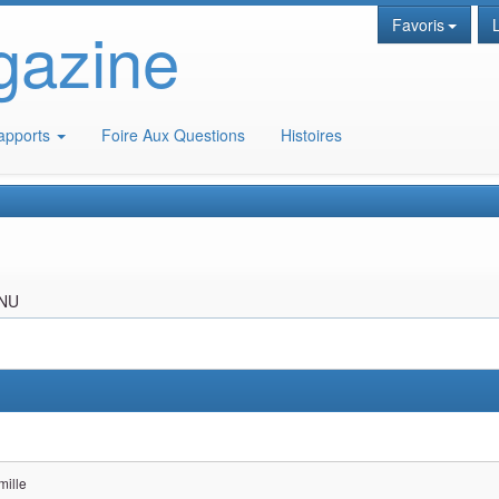
gazine
Favoris
apports
Foire Aux Questions
Histoires
ANU
mille