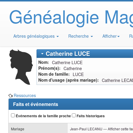
Généalogie Ma
Arbres généalogiques
Recherche
Afficher
R
Catherine
LUCE
Nom
Catherine
LUCE
Prénom(s)
Catherine
Nom de famille
LUCE
Nom d'usage (après mariage)
Catherine LEC
Ressources
Faits et événements
Événements de la famille proche
Faits historiques
Mariage
Jean-Paul
LECANU
—
Afficher cette fa