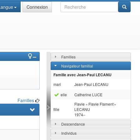
Recherche
Langue
Connexion
–
Familles
Navigateur familial
Famille avec
Jean-Paul
LECANU
mari
Jean-Paul
LECANU
elle
Catherine
LUCE
Familles
Flavie « Flavie Flament »
fille
LECANU
1974
–
Descendance
Individus