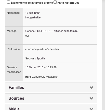
Événements de la famille proche
Faits historiques
Naissance
17 juin 1959
Hoogerheide
Mariage
Corinne
POULIDOR
—
Afficher cette famille
oui
Profession
coureur cycliste néerlandais
Sportifs
Source :
Dernière
16 février 2018
–
16:29:39
modification
Généalogie Magazine
par :
Familles
Sources
Média