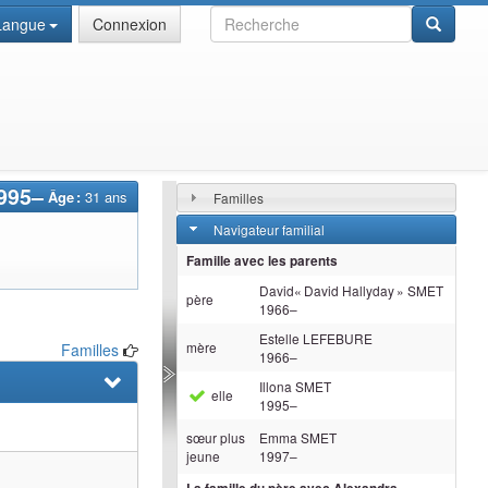
Recherche
Langue
Connexion
995
–
Âge :
31 ans
Familles
Navigateur familial
Famille avec les parents
David« David Hallyday »
SMET
père
1966
–
Estelle
LEFEBURE
mère
Familles
1966
–
Illona
SMET
elle
1995
–
sœur plus
Emma
SMET
jeune
1997
–