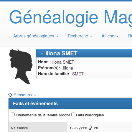
Généalogie Ma
Arbres généalogiques
Recherche
Afficher
R
Illona
SMET
Nom
Illona
SMET
Prénom(s)
Illona
Nom de famille
SMET
Ressources
Faits et événements
Événements de la famille proche
Faits historiques
Naissance
1995
28
28