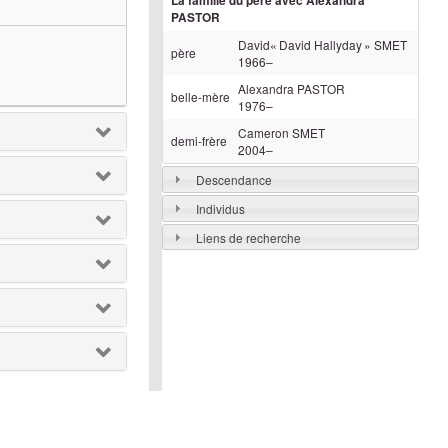
La famille du père avec
Alexandra
PASTOR
David« David Hallyday »
SMET
père
1966
–
Alexandra
PASTOR
belle-mère
1976
–
Cameron
SMET
demi-frère
2004
–
Descendance
Individus
Liens de recherche