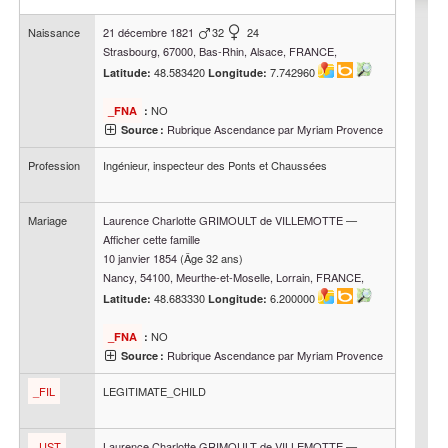
Naissance
21 décembre 1821
32
24
Strasbourg, 67000, Bas-Rhin, Alsace, FRANCE,
48.583420
7.742960
Latitude:
Longitude:
NO
_FNA
:
Rubrique Ascendance par Myriam Provence
Source :
Profession
Ingénieur, inspecteur des Ponts et Chaussées
Mariage
Laurence Charlotte
GRIMOULT de VILLEMOTTE
—
Afficher cette famille
10 janvier 1854
(Âge 32 ans)
Nancy, 54100, Meurthe-et-Moselle, Lorrain, FRANCE,
48.683330
6.200000
Latitude:
Longitude:
NO
_FNA
:
Rubrique Ascendance par Myriam Provence
Source :
_FIL
LEGITIMATE_CHILD
_UST
Laurence Charlotte
GRIMOULT de VILLEMOTTE
—