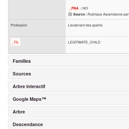
NO
_FNA
:
Rubrique Ascendance par
Source :
Profession
Lieutenant des spahis
_FIL
LEGITIMATE_CHILD
Familles
Sources
Arbre interactif
Google Maps™
Arbre
Descendance