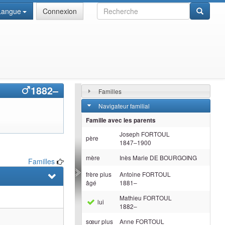
Recherche
Langue
Connexion
1882
–
Familles
Navigateur familial
Famille avec les parents
Joseph
FORTOUL
père
1847
–
1900
mère
Inès Marie
DE BOURGOING
Familles
frère plus
Antoine
FORTOUL
âgé
1881
–
Mathieu
FORTOUL
lui
1882
–
sœur plus
Anne
FORTOUL