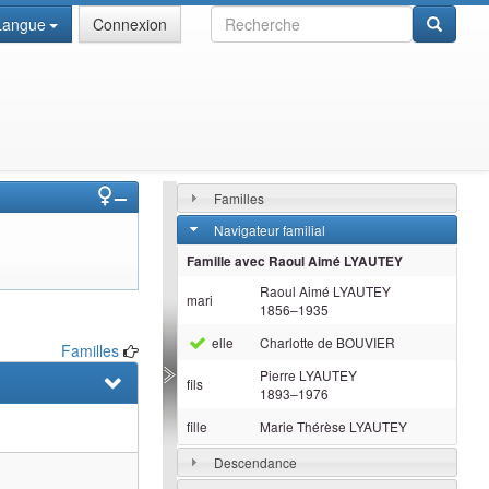
Recherche
Langue
Connexion
–
Familles
Navigateur familial
Famille avec
Raoul Aimé
LYAUTEY
Raoul Aimé
LYAUTEY
mari
1856
–
1935
elle
Charlotte
de BOUVIER
Familles
Pierre
LYAUTEY
fils
1893
–
1976
fille
Marie Thérèse
LYAUTEY
Descendance