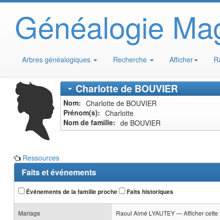
Généalogie Ma
Arbres généalogiques
Recherche
Afficher
R
Charlotte
de BOUVIER
Nom
Charlotte
de BOUVIER
Prénom(s)
Charlotte
Nom de famille
de BOUVIER
Ressources
Faits et événements
Événements de la famille proche
Faits historiques
Mariage
Raoul Aimé
LYAUTEY
—
Afficher cette