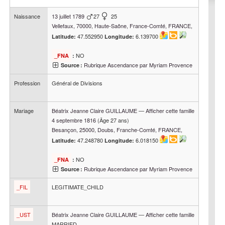
Naissance
13 juillet 1789
27
25
Vellefaux, 70000, Haute-Saône, France-Comté, FRANCE,
47.552950
6.139700
Latitude:
Longitude:
NO
_FNA
:
Rubrique Ascendance par Myriam Provence
Source :
Profession
Général de Divisions
Mariage
Béatrix Jeanne Claire
GUILLAUME
—
Afficher cette famille
4 septembre 1816
(Âge 27 ans)
Besançon, 25000, Doubs, Franche-Comté, FRANCE,
47.248780
6.018150
Latitude:
Longitude:
NO
_FNA
:
Rubrique Ascendance par Myriam Provence
Source :
_FIL
LEGITIMATE_CHILD
_UST
Béatrix Jeanne Claire
GUILLAUME
—
Afficher cette famille
MARRIED