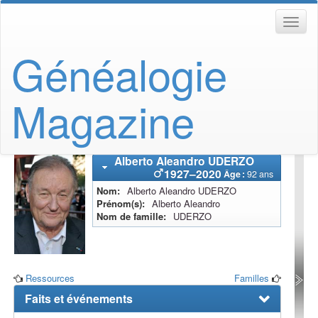
Généalogie
Magazine
Alberto Aleandro
UDERZO
1927
–
2020
Âge :
92 ans
Nom
Alberto Aleandro
UDERZO
Prénom(s)
Alberto Aleandro
Nom de famille
UDERZO
Ressources
Familles
Faits et événements