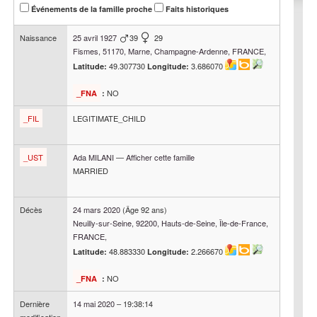
Événements de la famille proche
Faits historiques
Naissance
25 avril 1927
39
29
Fismes, 51170, Marne, Champagne-Ardenne, FRANCE,
49.307730
3.686070
Latitude:
Longitude:
NO
_FNA
:
_FIL
LEGITIMATE_CHILD
_UST
Ada
MILANI
—
Afficher cette famille
MARRIED
Décès
24 mars 2020
(Âge 92 ans)
Neuilly-sur-Seine, 92200, Hauts-de-Seine, Île-de-France,
FRANCE,
48.883330
2.266670
Latitude:
Longitude:
NO
_FNA
:
Dernière
14 mai 2020
–
19:38:14