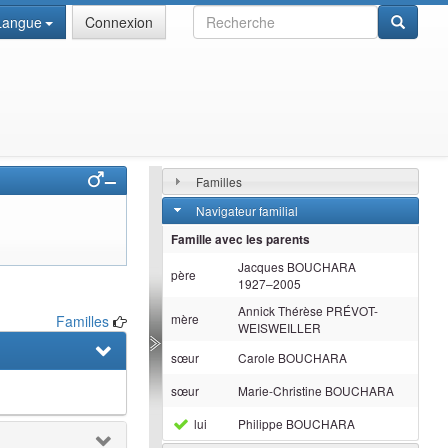
Recherche
Langue
Connexion
–
Familles
Navigateur familial
Famille avec les parents
Jacques
BOUCHARA
père
1927
–
2005
Annick Thérèse
PRÉVOT-
mère
Familles
WEISWEILLER
sœur
Carole
BOUCHARA
sœur
Marie-Christine
BOUCHARA
lui
Philippe
BOUCHARA