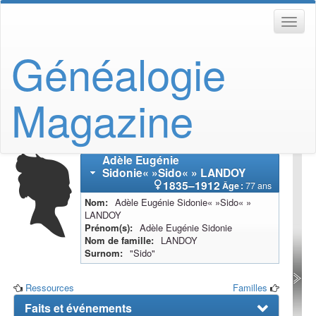
Généalogie
Magazine
Adèle Eugénie
Sidonie« »Sido« »
LANDOY
1835
–
1912
Âge :
77 ans
Nom
Adèle Eugénie Sidonie« »Sido« »
LANDOY
Prénom(s)
Adèle Eugénie Sidonie
Nom de famille
LANDOY
Surnom
"Sido"
Ressources
Familles
Faits et événements