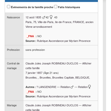
Événements de la famille proche
Faits historiques
Naissance
12 août 1835
42
43
Paris, 75, Ville-de-Paris, Ile-de-France, FRANCE, ancien
Vème arrondissement
NO
_FNA
:
Rubrique Ascendance par Myriam Provence
Source :
Profession
sans profession
Contrat de
Claude Jules Joseph
ROBINEAU-DUCLOS
—
Afficher
mariage
cette famille
7 janvier 1857
(Âge 21 ans)
Bruxelles, , Bruxelles, Bruxelles Capitale, BELGIQUE,
?
LANGENDRIE
—
Relation
—
Relation
Autres :
NO
_FNA
:
Rubrique Ascendance par Myriam Provence
Source :
Mariage
Claude Jules Joseph
ROBINEAU-DUCLOS
—
Afficher
cette famille