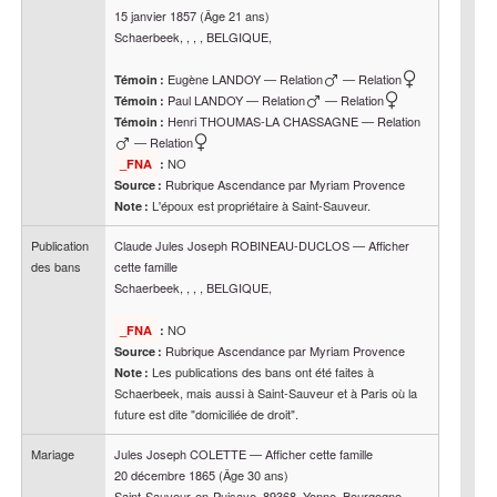
15 janvier 1857
(Âge 21 ans)
Schaerbeek, , , , BELGIQUE,
Eugène
LANDOY
—
Relation
—
Relation
Témoin :
Paul
LANDOY
—
Relation
—
Relation
Témoin :
Henri
THOUMAS-LA CHASSAGNE
—
Relation
Témoin :
—
Relation
NO
_FNA
:
Rubrique Ascendance par Myriam Provence
Source :
L'époux est propriétaire à Saint-Sauveur.
Note :
Publication
Claude Jules Joseph
ROBINEAU-DUCLOS
—
Afficher
des bans
cette famille
Schaerbeek, , , , BELGIQUE,
NO
_FNA
:
Rubrique Ascendance par Myriam Provence
Source :
Les publications des bans ont été faites à
Note :
Schaerbeek, mais aussi à Saint-Sauveur et à Paris où la
future est dite "domiciliée de droit".
Mariage
Jules Joseph
COLETTE
—
Afficher cette famille
20 décembre 1865
(Âge 30 ans)
Saint-Sauveur-en-Puisaye, 89368, Yonne, Bourgogne,