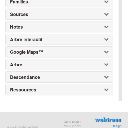
Familles
Sources
Notes
Arbre interactif
Google Maps™
Arbre
Descendance
Ressources
Cette page a
été vue
1521
Design:
Pour toute question, contacter