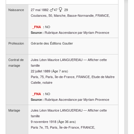
Naissance
27 mai 1882
47
29
Coutances, 50, Manche, Basse-Normandie, FRANCE,
NO
_FNA
:
Rubrique Ascendance par Myriam Provence
Source :
Profession
Gérante des Éditions Gautier
Contrat de
Jules Léon Maurice
LANGUEREAU
—
Afficher cette
mariage
famille
22 juillet 1889
(Âge 7 ans)
Paris, 75, Paris, Île-de-France, FRANCE, Etude de Maître
Catelle, notaire
NO
_FNA
:
Rubrique Ascendance par Myriam Provence
Source :
Mariage
Jules Léon Maurice
LANGUEREAU
—
Afficher cette
famille
9 novembre 1918
(Âge 36 ans)
Paris 7e, 75, Paris, Île-de-France, FRANCE,