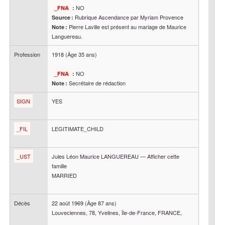
NO
_FNA
:
Rubrique Ascendance par Myriam Provence
Source :
Pierre Laville est présent au mariage de Maurice
Note :
Languereau.
Profession
1918
(Âge 35 ans)
NO
_FNA
:
Secrétaire de rédaction
Note :
SIGN
YES
_FIL
LEGITIMATE_CHILD
_UST
Jules Léon Maurice
LANGUEREAU
—
Afficher cette
famille
MARRIED
Décès
22 août 1969
(Âge 87 ans)
Louveciennes, 78, Yvelines, Île-de-France, FRANCE,