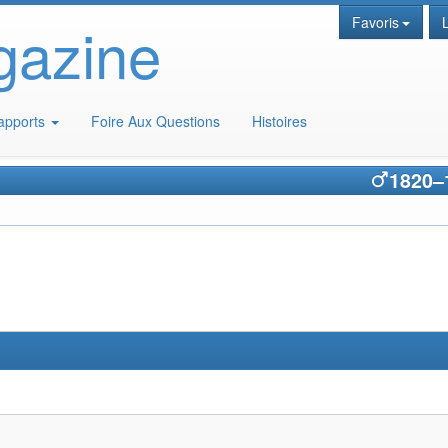
gazine
Favoris
apports
Foire Aux Questions
Histoires
1820
–