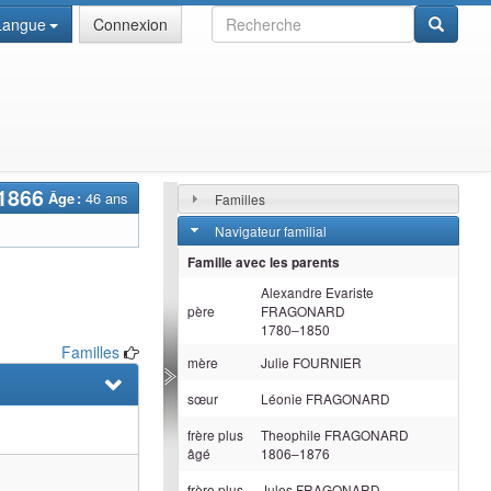
Recherche
Langue
Connexion
1866
Âge :
46 ans
Familles
Navigateur familial
Famille avec les parents
Alexandre Evariste
père
FRAGONARD
1780
–
1850
Familles
mère
Julie
FOURNIER
sœur
Léonie
FRAGONARD
frère plus
Theophile
FRAGONARD
âgé
1806
–
1876
frère plus
Jules
FRAGONARD