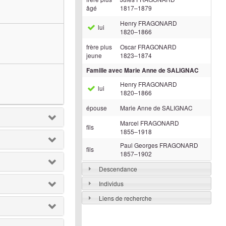
âgé
1817
–
1879
Henry
FRAGONARD
lui
1820
–
1866
frère plus
Oscar
FRAGONARD
jeune
1823
–
1874
Famille avec
Marie Anne
de SALIGNAC
Henry
FRAGONARD
lui
1820
–
1866
épouse
Marie Anne
de SALIGNAC
Marcel
FRAGONARD
fils
1855
–
1918
Paul Georges
FRAGONARD
fils
1857
–
1902
Descendance
Individus
Liens de recherche