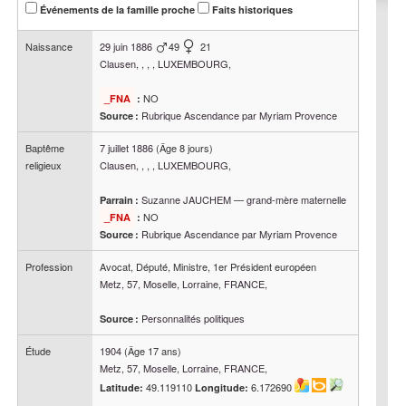
Événements de la famille proche
Faits historiques
Naissance
29 juin 1886
49
21
Clausen, , , , LUXEMBOURG,
NO
_FNA
:
Rubrique Ascendance par Myriam Provence
Source :
Baptême
7 juillet 1886
(Âge 8 jours)
religieux
Clausen, , , , LUXEMBOURG,
Suzanne
JAUCHEM
—
grand-mère maternelle
Parrain :
NO
_FNA
:
Rubrique Ascendance par Myriam Provence
Source :
Profession
Avocat, Député, Ministre, 1er Président européen
Metz, 57, Moselle, Lorraine, FRANCE,
Personnalités politiques
Source :
Étude
1904
(Âge 17 ans)
Metz, 57, Moselle, Lorraine, FRANCE,
49.119110
6.172690
Latitude:
Longitude: