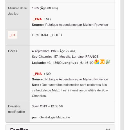
Ministre de la
1955
(Âge 68 ans)
Justice
NO
_FNA
:
Rubrique Ascendance par Myriam Provence
Source :
_FIL
LEGITIMATE_CHILD
Décès
4 septembre 1963
(Âge 77 ans)
Scy-Chazelles, 57, Moselle, Lorraine, FRANCE,
49.113600
6.116100
Latitude:
Longitude:
NO
_FNA
:
Rubrique Ascendance par Myriam Provence
Source :
Des funérailles solennelles sont célébrées à la
Note :
cathédrale de Metz. Il est inhumé au cimetière de Scy-
Chazelles.
Dernière
3 juin 2019
–
12:38:56
modification
Généalogie Magazine
par :
Familles