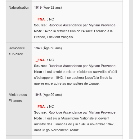
Naturalisation
1919
(Âge 32 ans)
NO
_FNA
:
Rubrique Ascendance par Myriam Provence
Source :
Avec la rétrocession de l'Alsace-Lorraine à la
Note :
France, il devient français.
Résidence
1940
(Âge 53 ans)
surveillée
NO
_FNA
:
Rubrique Ascendance par Myriam Provence
Source :
Il est arrêté et mis en résidence surveillée d'où il
Note :
s'échappe en 1942. Il se cachera jusqu'à la fin de la
guerre entre autre au monastère de Ligugé.
Ministre des
1946
(Âge 59 ans)
Finances
NO
_FNA
:
Rubrique Ascendance par Myriam Provence
Source :
Il est élu à l'Assemblée Nationale et devient
Note :
ministre des Finances de juin 1946 à novembre 1947,
dans le gouvernement Bidault.