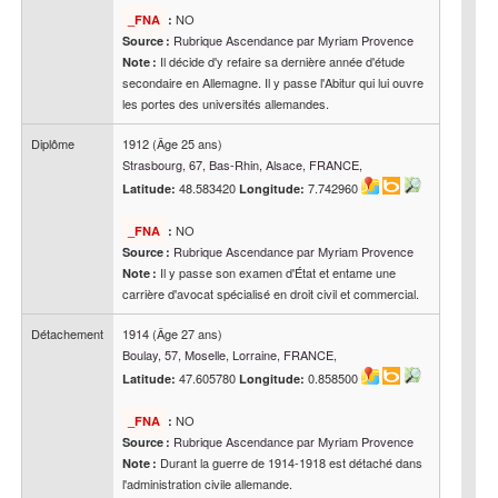
NO
_FNA
:
Rubrique Ascendance par Myriam Provence
Source :
Il décide d'y refaire sa dernière année d'étude
Note :
secondaire en Allemagne. Il y passe l'Abitur qui lui ouvre
les portes des universités allemandes.
Diplôme
1912
(Âge 25 ans)
Strasbourg, 67, Bas-Rhin, Alsace, FRANCE,
48.583420
7.742960
Latitude:
Longitude:
NO
_FNA
:
Rubrique Ascendance par Myriam Provence
Source :
Il y passe son examen d'État et entame une
Note :
carrière d'avocat spécialisé en droit civil et commercial.
Détachement
1914
(Âge 27 ans)
Boulay, 57, Moselle, Lorraine, FRANCE,
47.605780
0.858500
Latitude:
Longitude:
NO
_FNA
:
Rubrique Ascendance par Myriam Provence
Source :
Durant la guerre de 1914-1918 est détaché dans
Note :
l'administration civile allemande.