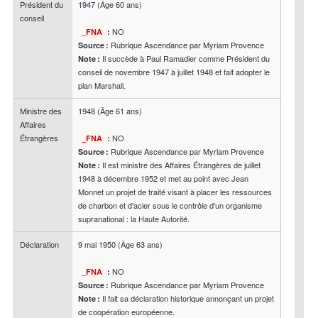
Président du
1947
(Âge 60 ans)
conseil
NO
_FNA
:
Rubrique Ascendance par Myriam Provence
Source :
Il succède à Paul Ramadier comme Président du
Note :
conseil de novembre 1947 à juillet 1948 et fait adopter le
plan Marshall.
Ministre des
1948
(Âge 61 ans)
Affaires
Étrangères
NO
_FNA
:
Rubrique Ascendance par Myriam Provence
Source :
Il est ministre des Affaires Étrangères de juillet
Note :
1948 à décembre 1952 et met au point avec Jean
Monnet un projet de traité visant à placer les ressources
de charbon et d'acier sous le contrôle d'un organisme
supranational : la Haute Autorité.
Déclaration
9 mai 1950
(Âge 63 ans)
NO
_FNA
:
Rubrique Ascendance par Myriam Provence
Source :
Il fait sa déclaration historique annonçant un projet
Note :
de coopération européenne.