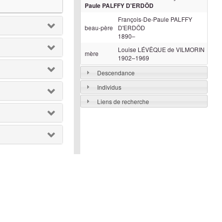
Paule
PALFFY D'ERDÖD
François-De-Paule
PALFFY
beau-père
D'ERDÖD
1890
–
Louise
LÉVÊQUE de VILMORIN
mère
1902
–
1969
Descendance
Individus
Liens de recherche