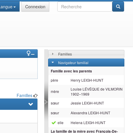
Recherche
Langue
Connexion
–
Familles
Navigateur familial
Famille avec les parents
père
Henry
LEIGH-HUNT
Louise
LÉVÊQUE de VILMORIN
mère
1902
–
1969
Familles
sœur
Jessie
LEIGH-HUNT
sœur
Alexandra
LEIGH-HUNT
elle
Helena
LEIGH-HUNT
La famille de la mère avec
François-De-