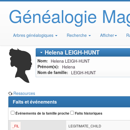
Généalogie Ma
Arbres généalogiques
Recherche
Afficher
R
Helena
LEIGH-HUNT
Nom
Helena
LEIGH-HUNT
Prénom(s)
Helena
Nom de famille
LEIGH-HUNT
Ressources
Faits et événements
Événements de la famille proche
Faits historiques
_FIL
LEGITIMATE_CHILD