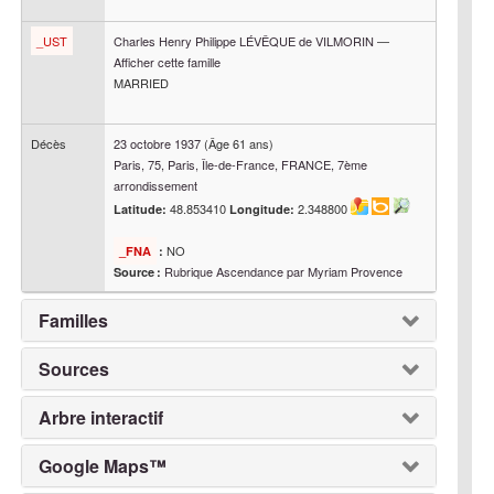
_UST
Charles Henry Philippe
LÉVÊQUE de VILMORIN
—
Afficher cette famille
MARRIED
Décès
23 octobre 1937
(Âge 61 ans)
Paris, 75, Paris, Île-de-France, FRANCE, 7ème
arrondissement
48.853410
2.348800
Latitude:
Longitude:
NO
_FNA
:
Rubrique Ascendance par Myriam Provence
Source :
Familles
Sources
Arbre interactif
Google Maps™