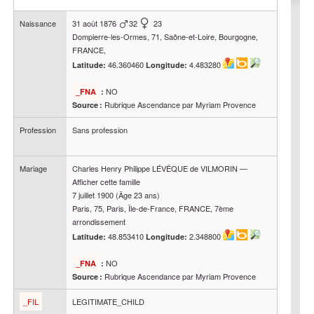
Naissance
31 août 1876
32
23
Dompierre-les-Ormes, 71, Saône-et-Loire, Bourgogne,
FRANCE,
46.360460
4.483280
Latitude:
Longitude:
NO
_FNA
:
Rubrique Ascendance par Myriam Provence
Source :
Profession
Sans profession
Mariage
Charles Henry Philippe
LÉVÊQUE de VILMORIN
—
Afficher cette famille
7 juillet 1900
(Âge 23 ans)
Paris, 75, Paris, Île-de-France, FRANCE, 7ème
arrondissement
48.853410
2.348800
Latitude:
Longitude:
NO
_FNA
:
Rubrique Ascendance par Myriam Provence
Source :
_FIL
LEGITIMATE_CHILD