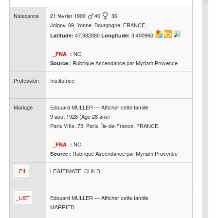
Naissance
21 février 1900
40
36
Joigny, 89, Yonne, Bourgogne, FRANCE,
47.982880
3.400960
Latitude:
Longitude:
NO
_FNA
:
Rubrique Ascendance par Myriam Provence
Source :
Profession
Institutrice
Mariage
Edouard
MULLER
—
Afficher cette famille
9 août 1928
(Âge 28 ans)
Paris VIIIe, 75, Paris, Île-de-France, FRANCE,
NO
_FNA
:
Rubrique Ascendance par Myriam Provence
Source :
_FIL
LEGITIMATE_CHILD
_UST
Edouard
MULLER
—
Afficher cette famille
MARRIED