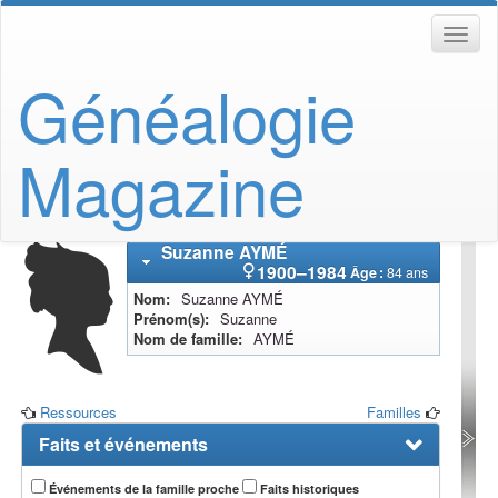
Généalogie
Magazine
Suzanne
AYMÉ
1900
–
1984
Âge :
84 ans
Nom
Suzanne
AYMÉ
Prénom(s)
Suzanne
Nom de famille
AYMÉ
Ressources
Familles
Faits et événements
Événements de la famille proche
Faits historiques