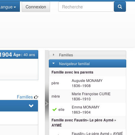
Recherche
Langue
Connexion
1904
Âge :
40 ans
Familles
Navigateur familial
Famille avec les parents
Auguste
MONAMY
père
1836
–
1908
Marie Françoise
CURIE
mère
Familles
1836
–
1910
Emma
MONAMY
elle
1863
–
1904
Famille avec
Faustin« Le père Aymé »
AYMÉ
Faustin« Le père Aymé »
AYMÉ