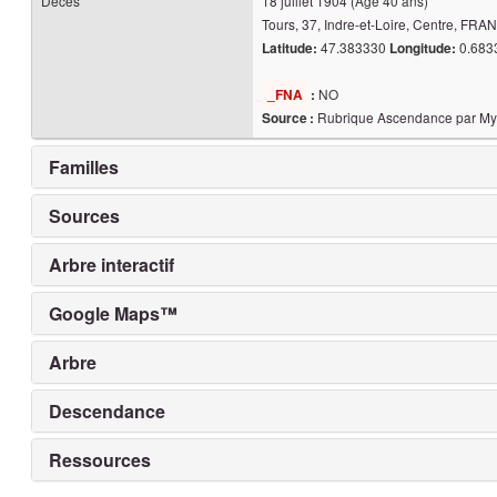
Décès
18 juillet 1904
(Âge 40 ans)
Tours, 37, Indre-et-Loire, Centre, FRA
47.383330
0.68
Latitude:
Longitude:
NO
_FNA
:
Rubrique Ascendance par My
Source :
Familles
Sources
Arbre interactif
Google Maps™
Arbre
Descendance
Ressources