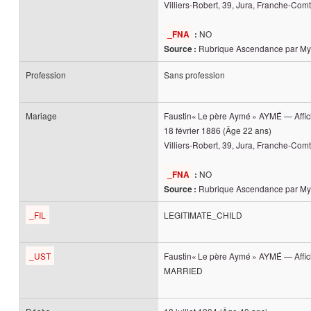
Villiers-Robert, 39, Jura, Franche-Co
NO
_FNA
:
Rubrique Ascendance par My
Source :
Profession
Sans profession
Mariage
Faustin« Le père Aymé »
AYMÉ
—
Affi
18 février 1886
(Âge 22 ans)
Villiers-Robert, 39, Jura, Franche-Co
NO
_FNA
:
Rubrique Ascendance par My
Source :
_FIL
LEGITIMATE_CHILD
_UST
Faustin« Le père Aymé »
AYMÉ
—
Affi
MARRIED