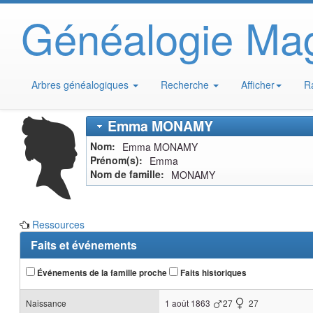
Généalogie Ma
Arbres généalogiques
Recherche
Afficher
R
Emma
MONAMY
Nom
Emma
MONAMY
Prénom(s)
Emma
Nom de famille
MONAMY
Ressources
Faits et événements
Événements de la famille proche
Faits historiques
Naissance
1 août 1863
27
27