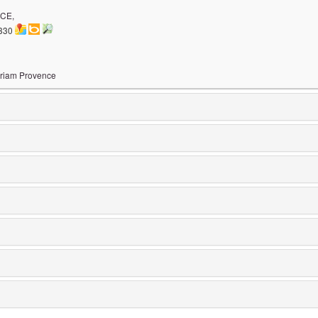
NCE,
3330
riam Provence