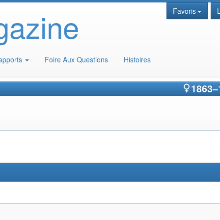
gazine
Favoris
apports
Foire Aux Questions
Histoires
1863
–