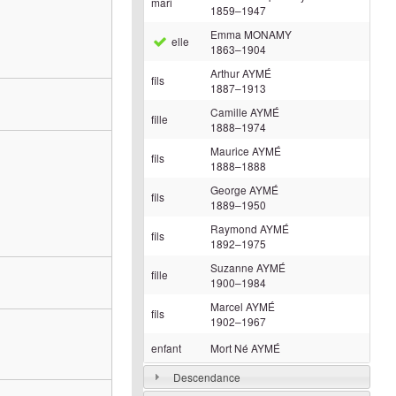
mari
1859
–
1947
Emma
MONAMY
elle
1863
–
1904
Arthur
AYMÉ
fils
1887
–
1913
Camille
AYMÉ
fille
1888
–
1974
Maurice
AYMÉ
fils
1888
–
1888
George
AYMÉ
fils
1889
–
1950
Raymond
AYMÉ
fils
1892
–
1975
Suzanne
AYMÉ
fille
1900
–
1984
Marcel
AYMÉ
fils
1902
–
1967
enfant
Mort Né
AYMÉ
Descendance