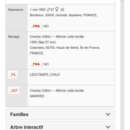
Naissance
1 mai 1902
27
22
Bordeaux, 33000, Gironde, Aquitaine, FRANCE,
NO
_FNA
:
Mariage
Charles
CANU
—
Afficher cette famille
1930
(Âge 27 ans)
Colombes, 92700, Hauts-de-Seine, Île-de-France,
FRANCE,
NO
_FNA
:
_FIL
LEGITIMATE_CHILD
_UST
Charles
CANU
—
Afficher cette famille
MARRIED
Familles
Arbre interactif