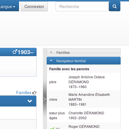
Recherche
Langue
Connexion
1903
–
Familles
Navigateur familial
Famille avec les parents
Joseph Antoine Octave
père
DÉRAMOND
1870
–
1960
Familles
Marie Amandine Élisabeth
mère
MARTIN
1883
–
1981
sœur plus
Charlotte
DÉRAMOND
âgée
1902
–
2002
Roger
DÉRAMOND
lui