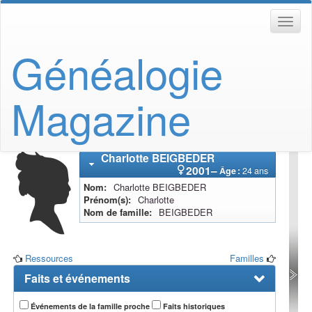
Généalogie
Magazine
Charlotte
BEIGBEDER
2001
–
Âge :
24 ans
Nom
Charlotte
BEIGBEDER
Prénom(s)
Charlotte
Nom de famille
BEIGBEDER
Ressources
Familles
Faits et événements
Événements de la famille proche
Faits historiques