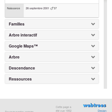
Naissance
26 septembre 2001
37
Familles
Arbre interactif
Google Maps™
Arbre
Descendance
Ressources
Cette page a
été vue
1952
Design:
Pour toute question, contacter