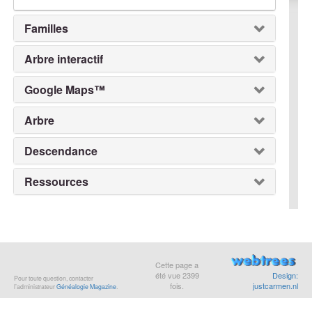
Familles
Arbre interactif
Google Maps™
Arbre
Descendance
Ressources
Cette page a
été vue
2399
Design:
Pour toute question, contacter
fois.
justcarmen.nl
l’administrateur
Généalogie Magazine
.