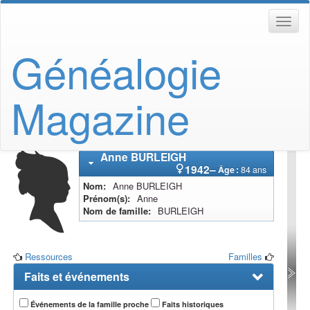
Généalogie
Magazine
Anne
BURLEIGH
1942
–
Âge :
84 ans
Nom
Anne
BURLEIGH
Prénom(s)
Anne
Nom de famille
BURLEIGH
Ressources
Familles
Faits et événements
Événements de la famille proche
Faits historiques