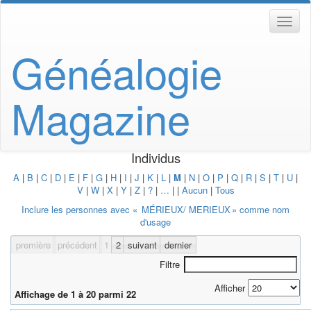
Généalogie
Magazine
Individus
A
|
B
|
C
|
D
|
E
|
F
|
G
|
H
|
I
|
J
|
K
|
L
|
M
|
N
|
O
|
P
|
Q
|
R
|
S
|
T
|
U
|
V
|
W
|
X
|
Y
|
Z
|
?
|
…
|
|
Aucun
|
Tous
Inclure les personnes avec «
MÉRIEUX/ MERIEUX
» comme nom
d'usage
première
précédent
1
2
suivant
dernier
Filtre
Afficher
Affichage de 1 à 20 parmi 22