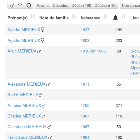
Vivants
Décédés
Décès>100
Décès<=100
Naissanc
Prénom(s)
Nom de famille
Naissance
Lieu
Agathe
MERIEUX
1837
189
Agathe
MERIEUX
1803
223
Alain
MÉRIEUX
10 juillet 1938
88
Lyon,
Rhôn
Rhôn
Alpes
FRA
Alexandre
MERIEUX
1971
55
André
MERIEUX
Antoine
MERIEUX
1755
271
Charles
MERIEUX
1907
119
Christophe
MERIEUX
1967
59
Francisque
MERIEUX
1864
162