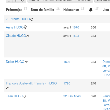
Prénom(s)
Nom de famille
Naissance
Lieu
7 Enfants
HUGO
Anne
HUGO
avant
1670
356
Claude
HUGO
avant
1693
333
Didier
HUGO
1693
333
Domva
88, 
Lorra
FRA
François Juste« dit Francis »
HUGO
1780
246
Jean
HUGO
22 juin 1648
378
Vaud
88, 
Lorra
FRA