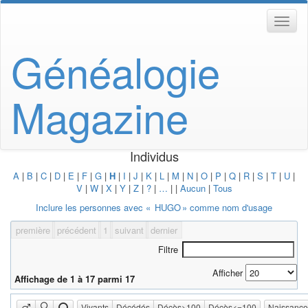
Généalogie
Magazine
Individus
A
|
B
|
C
|
D
|
E
|
F
|
G
|
H
|
I
|
J
|
K
|
L
|
M
|
N
|
O
|
P
|
Q
|
R
|
S
|
T
|
U
|
V
|
W
|
X
|
Y
|
Z
|
?
|
…
|
|
Aucun
|
Tous
Inclure les personnes avec «
HUGO
» comme nom d'usage
première
précédent
1
suivant
dernier
Filtre
Afficher
Affichage de 1 à 17 parmi 17
Vivants
Décédés
Décès>100
Décès<=100
Naissanc