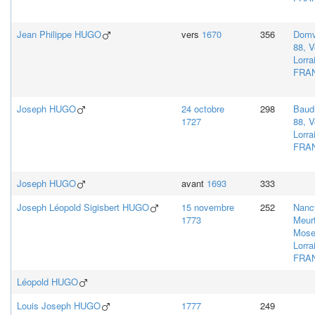
Jean Philippe
HUGO
vers
1670
356
Domva
88, 
Lorra
FRA
Joseph
HUGO
24 octobre
298
Baudr
1727
88, 
Lorra
FRA
Joseph
HUGO
avant
1693
333
Joseph Léopold Sigisbert
HUGO
15 novembre
252
Nancy
1773
Meurt
Mosel
Lorra
FRA
Léopold
HUGO
Louis Joseph
HUGO
1777
249