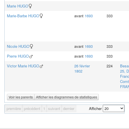
Marie
HUGO
Marie-Barbe
HUGO
avant
1693
333
Nicole
HUGO
avant
1693
333
Pierre
HUGO
avant
1693
333
Victor Marie
HUGO
26 février
224
Besa
1802
25, 
Fran
Comt
FRA
Voir les parents
Afficher les diagrammes de statistiques
première
précédent
1
suivant
dernier
Afficher