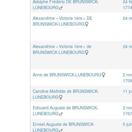
Adolphe Frédéric
DE BRUNSWICK-
24 fé
LUNEBOURG
177
Alexandrine « Victoria 1ère »
DE
24 m
BRUNSWICK-LUNEBOURG
Alexandrine « Victoria 1ère »
de
24 m
BRUNSWICK-LUNEBOURG
Anne
de BRUNSWICK-LUNEBOURG
2 no
170
Caroline-Mathilde
de BRUNSWICK-
11 ju
LUNEBOURG
Edouard Auguste
de BRUNSWICK-
2 no
LUNEBOURG
176
Ernest-Auguste
de BRUNSWICK-
5 ju
LUNEBOURG