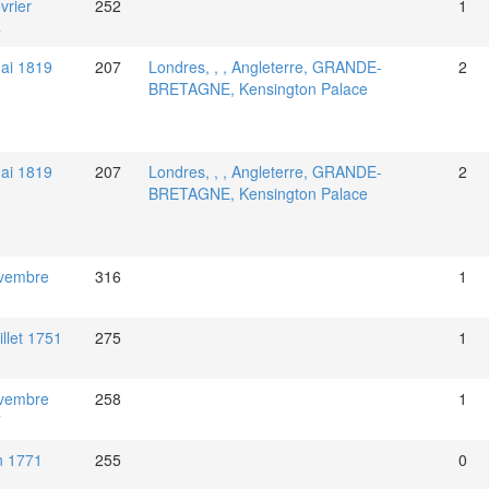
vrier
252
1
4
ai 1819
207
Londres, , , Angleterre, GRANDE-
2
BRETAGNE, Kensington Palace
ai 1819
207
Londres, , , Angleterre, GRANDE-
2
BRETAGNE, Kensington Palace
vembre
316
1
9
illet 1751
275
1
vembre
258
1
7
in 1771
255
0