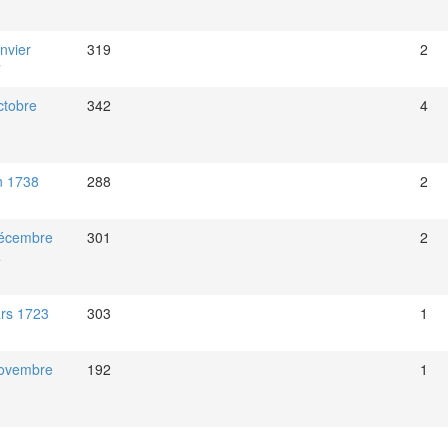
nvier
319
2
7
ctobre
342
4
3
in 1738
288
2
écembre
301
2
4
rs 1723
303
1
ovembre
192
1
3