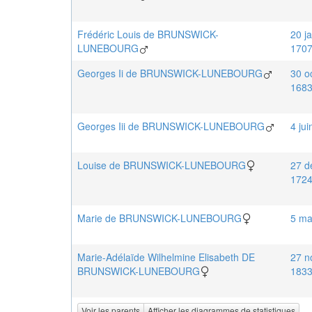
Frédéric Louis
de BRUNSWICK-
20 ja
LUNEBOURG
170
Georges Ii
de BRUNSWICK-LUNEBOURG
30 o
168
Georges Iii
de BRUNSWICK-LUNEBOURG
4 ju
Louise
de BRUNSWICK-LUNEBOURG
27 d
172
Marie
de BRUNSWICK-LUNEBOURG
5 ma
Marie-Adélaïde Wilhelmine Elisabeth
DE
27 n
BRUNSWICK-LUNEBOURG
183
Voir les parents
Afficher les diagrammes de statistiques