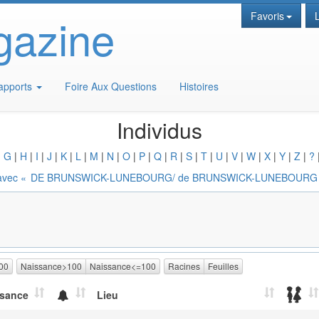
gazine
Favoris
apports
Foire Aux Questions
Histoires
Individus
|
G
|
H
|
I
|
J
|
K
|
L
|
M
|
N
|
O
|
P
|
Q
|
R
|
S
|
T
|
U
|
V
|
W
|
X
|
Y
|
Z
|
?
avec «
DE BRUNSWICK-LUNEBOURG/ de BRUNSWICK-LUNEBOURG
00
Naissance>100
Naissance<=100
Racines
Feuilles
ssance
Lieu