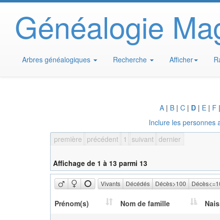
Généalogie Ma
Arbres généalogiques
Recherche
Afficher
R
A
|
B
|
C
|
D
|
E
|
F
Inclure les personnes 
première
précédent
1
suivant
dernier
Affichage de 1 à 13 parmi 13
Vivants
Décédés
Décès>100
Décès<=1
Prénom(s)
Nom de famille
Nai