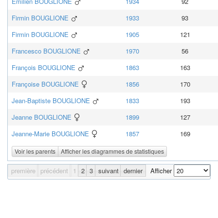
Émilien
BOUGLIONE
1934
92
Firmin
BOUGLIONE
1933
93
Firmin
BOUGLIONE
1905
121
Francesco
BOUGLIONE
1970
56
François
BOUGLIONE
1863
163
Françoise
BOUGLIONE
1856
170
Jean-Baptiste
BOUGLIONE
1833
193
Jeanne
BOUGLIONE
1899
127
Jeanne-Marie
BOUGLIONE
1857
169
Voir les parents
Afficher les diagrammes de statistiques
première
précédent
1
2
3
suivant
dernier
Afficher