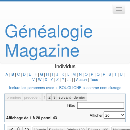
Généalogie
Magazine
Individus
A
|
B
|
C
|
D
|
E
|
F
|
G
|
H
|
I
|
J
|
K
|
L
|
M
|
N
|
O
|
P
|
Q
|
R
|
S
|
T
|
U
|
V
|
W
|
X
|
Y
|
Z
|
?
|
…
|
|
Aucun
|
Tous
Inclure les personnes avec «
BOUGLIONE
» comme nom d'usage
première
précédent
1
2
3
suivant
dernier
Filtre
Afficher
Affichage de 1 à 20 parmi 43
Vivants
Décédés
Décès>100
Décès<=100
Naissanc