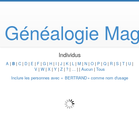
Généalogie Mag
Individus
A
|
B
|
C
|
D
|
E
|
F
|
G
|
H
|
I
|
J
|
K
|
L
|
M
|
N
|
O
|
P
|
Q
|
R
|
S
|
T
|
U
|
V
|
W
|
X
|
Y
|
Z
|
?
|
…
|
|
Aucun
|
Tous
Inclure les personnes avec «
BERTRAND
» comme nom d'usage