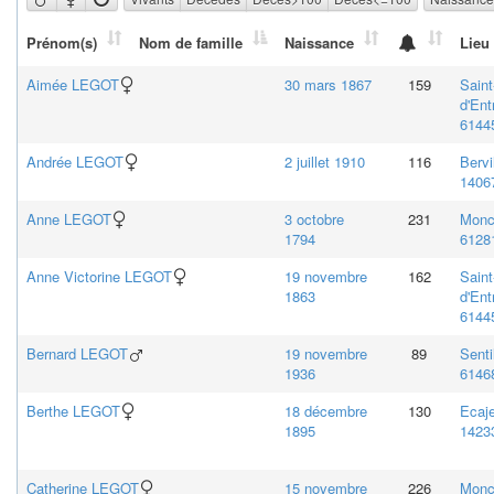
Prénom(s)
Nom de famille
Naissance
Lieu
Aimée
LEGOT
30 mars 1867
159
Saint
d'Ent
61445
Andrée
LEGOT
2 juillet 1910
116
Bervi
14067
Anne
LEGOT
3 octobre
231
Monc
1794
61281
Anne Victorine
LEGOT
19 novembre
162
Saint
1863
d'Ent
61445
Bernard
LEGOT
19 novembre
89
Sentil
1936
61468
Berthe
LEGOT
18 décembre
130
Ecaje
1895
14233
Catherine
LEGOT
15 novembre
226
Monc