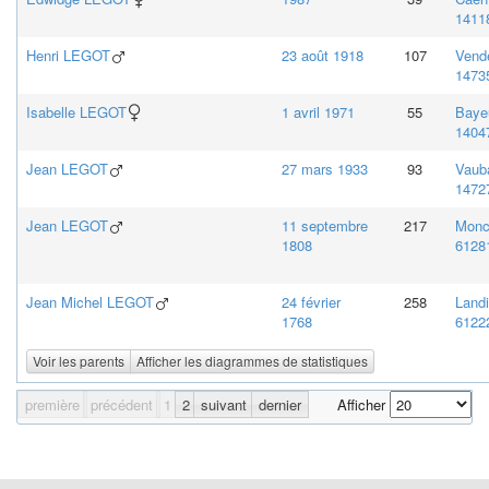
14118
Henri
LEGOT
23 août 1918
107
Vend
14735
Isabelle
LEGOT
1 avril 1971
55
Baye
14047
Jean
LEGOT
27 mars 1933
93
Vaub
14727
Jean
LEGOT
11 septembre
217
Monc
1808
61281
Jean Michel
LEGOT
24 février
258
Land
1768
61222
Voir les parents
Afficher les diagrammes de statistiques
première
précédent
1
2
suivant
dernier
Afficher