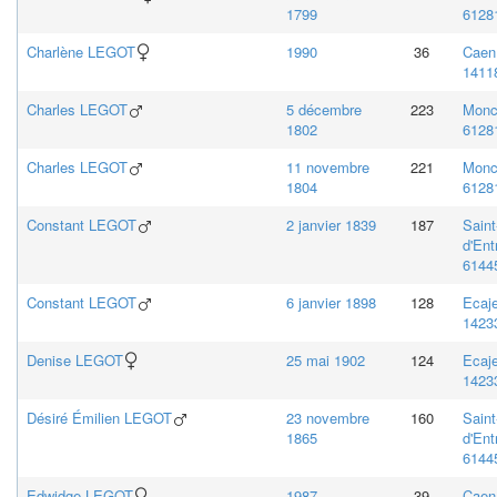
1799
61281
Charlène
LEGOT
1990
36
Caen
14118
Charles
LEGOT
5 décembre
223
Monc
1802
61281
Charles
LEGOT
11 novembre
221
Monc
1804
61281
Constant
LEGOT
2 janvier 1839
187
Saint
d'Ent
61445
Constant
LEGOT
6 janvier 1898
128
Ecaje
14233
Denise
LEGOT
25 mai 1902
124
Ecaje
14233
Désiré Émilien
LEGOT
23 novembre
160
Saint
1865
d'Ent
61445
Edwidge
LEGOT
1987
39
Caen