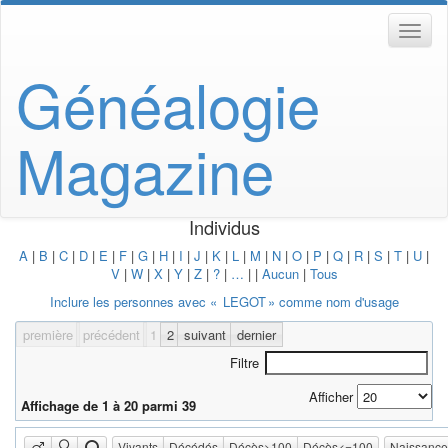
Généalogie
Magazine
Individus
A
|
B
|
C
|
D
|
E
|
F
|
G
|
H
|
I
|
J
|
K
|
L
|
M
|
N
|
O
|
P
|
Q
|
R
|
S
|
T
|
U
|
V
|
W
|
X
|
Y
|
Z
|
?
|
…
|
|
Aucun
|
Tous
Inclure les personnes avec «
LEGOT
» comme nom d'usage
première
précédent
1
2
suivant
dernier
Filtre
Afficher
Affichage de 1 à 20 parmi 39
Vivants
Décédés
Décès>100
Décès<=100
Naissanc