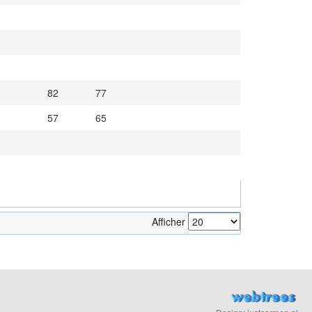
82
77
57
65
Afficher