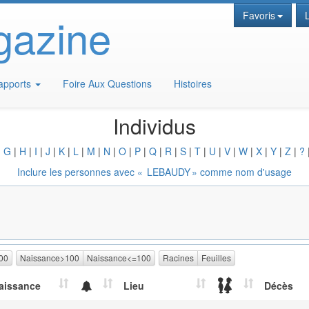
gazine
Favoris
apports
Foire Aux Questions
Histoires
Individus
|
G
|
H
|
I
|
J
|
K
|
L
|
M
|
N
|
O
|
P
|
Q
|
R
|
S
|
T
|
U
|
V
|
W
|
X
|
Y
|
Z
|
?
Inclure les personnes avec «
LEBAUDY
» comme nom d'usage
00
Naissance>100
Naissance<=100
Racines
Feuilles
aissance
Lieu
Décès