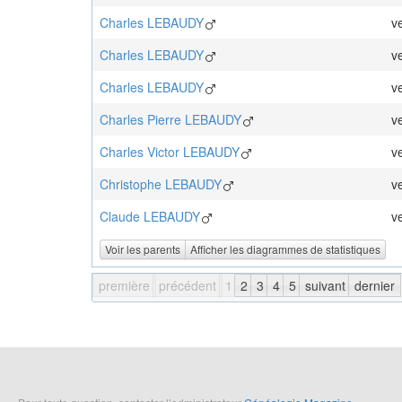
Charles
LEBAUDY
v
Charles
LEBAUDY
v
Charles
LEBAUDY
v
Charles Pierre
LEBAUDY
v
Charles Victor
LEBAUDY
v
Christophe
LEBAUDY
v
Claude
LEBAUDY
v
Voir les parents
Afficher les diagrammes de statistiques
première
précédent
1
2
3
4
5
suivant
dernier