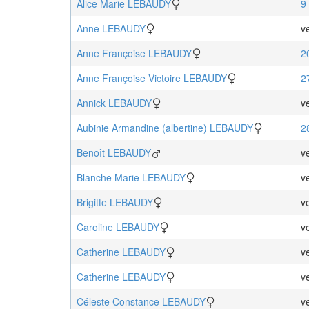
Alice Marie
LEBAUDY
9
Anne
LEBAUDY
v
Anne Françoise
LEBAUDY
2
Anne Françoise Victoire
LEBAUDY
2
Annick
LEBAUDY
v
Aubinie Armandine (albertine)
LEBAUDY
2
Benoît
LEBAUDY
v
Blanche Marie
LEBAUDY
v
Brigitte
LEBAUDY
v
Caroline
LEBAUDY
v
Catherine
LEBAUDY
v
Catherine
LEBAUDY
v
Céleste Constance
LEBAUDY
v