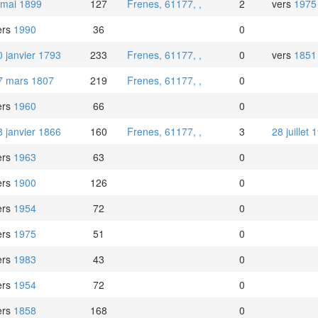
 mai 1899
127
Frenes, 61177, ,
2
vers
1975
ers
1990
36
0
0 janvier 1793
233
Frenes, 61177, ,
0
vers
1851
7 mars 1807
219
Frenes, 61177, ,
0
ers
1960
66
0
8 janvier 1866
160
Frenes, 61177, ,
3
28 juillet 
ers
1963
63
0
ers
1900
126
0
ers
1954
72
0
ers
1975
51
0
ers
1983
43
0
ers
1954
72
0
ers
1858
168
0