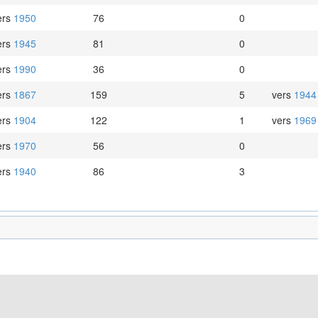
ers
1950
76
0
ers
1945
81
0
ers
1990
36
0
ers
1867
159
5
vers
1944
ers
1904
122
1
vers
1969
ers
1970
56
0
ers
1940
86
3