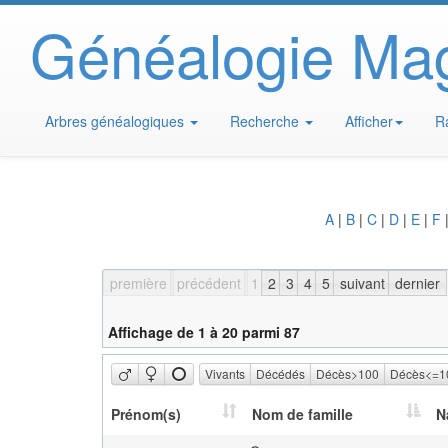
Généalogie Ma
Arbres généalogiques
Recherche
Afficher
R
A
|
B
|
C
|
D
|
E
|
F
première
précédent
1
2
3
4
5
suivant
dernier
Affichage de 1 à 20 parmi 87
Vivants
Décédés
Décès>100
Décès<=1
Prénom(s)
Nom de famille
N