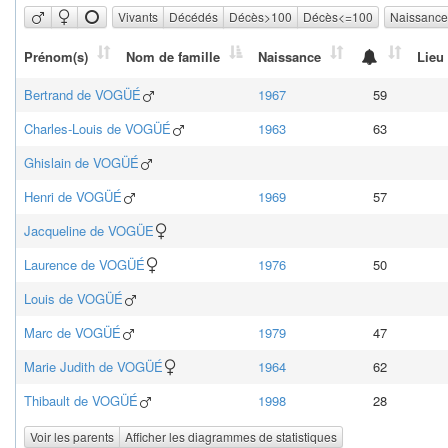
Vivants
Décédés
Décès>100
Décès<=100
Naissanc
Prénom(s)
Nom de famille
Naissance
Lieu
Bertrand
de VOGÜÉ
1967
59
Charles-Louis
de VOGÜÉ
1963
63
Ghislain
de VOGÜÉ
Henri
de VOGÜÉ
1969
57
Jacqueline
de VOGÜE
Laurence
de VOGÜÉ
1976
50
Louis
de VOGÜÉ
Marc
de VOGÜÉ
1979
47
Marie Judith
de VOGÜÉ
1964
62
Thibault
de VOGÜÉ
1998
28
Voir les parents
Afficher les diagrammes de statistiques