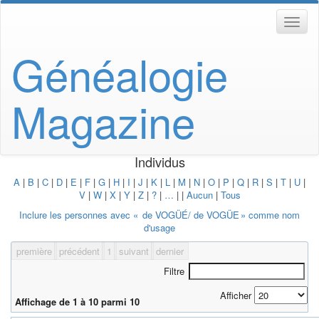
Généalogie
Magazine
Individus
A
|
B
|
C
|
D
|
E
|
F
|
G
|
H
|
I
|
J
|
K
|
L
|
M
|
N
|
O
|
P
|
Q
|
R
|
S
|
T
|
U
|
V
|
W
|
X
|
Y
|
Z
|
?
|
…
|
|
Aucun
|
Tous
Inclure les personnes avec «
de VOGÜÉ/ de VOGÜE
» comme nom
d'usage
première
précédent
1
suivant
dernier
Filtre
Afficher
Affichage de 1 à 10 parmi 10