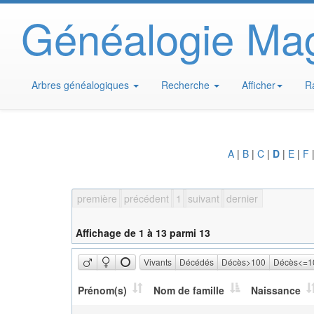
Généalogie Ma
Arbres généalogiques
Recherche
Afficher
R
A
|
B
|
C
|
D
|
E
|
F
première
précédent
1
suivant
dernier
Affichage de 1 à 13 parmi 13
Vivants
Décédés
Décès>100
Décès<=1
Prénom(s)
Nom de famille
Naissance