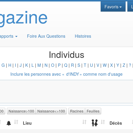
gazine
Favoris
apports
Foire Aux Questions
Histoires
Individus
|
G
|
H
|
I
|
J
|
K
|
L
|
M
|
N
|
O
|
P
|
Q
|
R
|
S
|
T
|
U
|
V
|
W
|
X
|
Y
|
Z
|
?
Inclure les personnes avec «
d'INDY
» comme nom d'usage
00
Naissance>100
Naissance<=100
Racines
Feuilles
Lieu
Décès