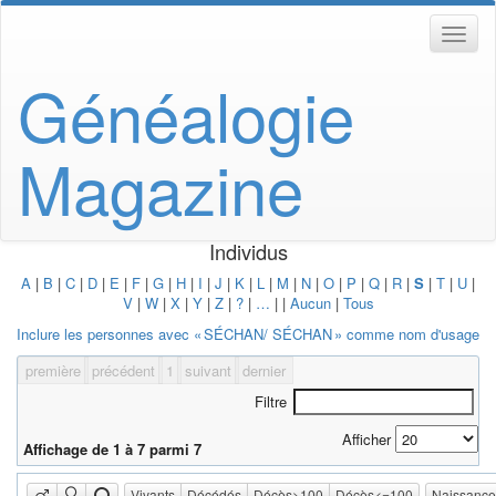
Généalogie
Magazine
Individus
A
|
B
|
C
|
D
|
E
|
F
|
G
|
H
|
I
|
J
|
K
|
L
|
M
|
N
|
O
|
P
|
Q
|
R
|
S
|
T
|
U
|
V
|
W
|
X
|
Y
|
Z
|
?
|
…
|
|
Aucun
|
Tous
Inclure les personnes avec «
SÉCHAN/ SÉCHAN
» comme nom d'usage
première
précédent
1
suivant
dernier
Filtre
Afficher
Affichage de 1 à 7 parmi 7
Vivants
Décédés
Décès>100
Décès<=100
Naissanc