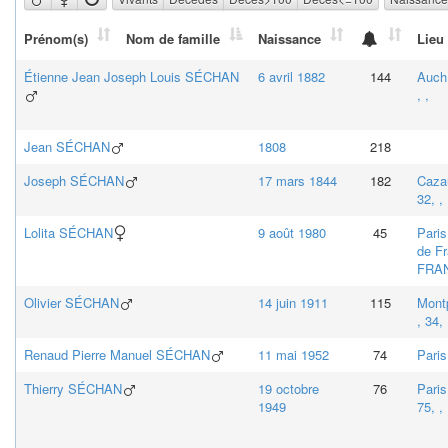
Prénom(s)
Nom de famille
Naissance
Lieu
Étienne Jean Joseph Louis
SÉCHAN
6 avril 1882
144
Auch,
, ,
Jean
SÉCHAN
1808
218
Joseph
SÉCHAN
17 mars 1844
182
Caza
32, , 
Lolita
SÉCHAN
9 août 1980
45
Paris
de Fr
FRA
Olivier
SÉCHAN
14 juin 1911
115
Montp
, 34, 
Renaud Pierre Manuel
SÉCHAN
11 mai 1952
74
Paris,
Thierry
SÉCHAN
19 octobre
76
Paris
1949
75, , 