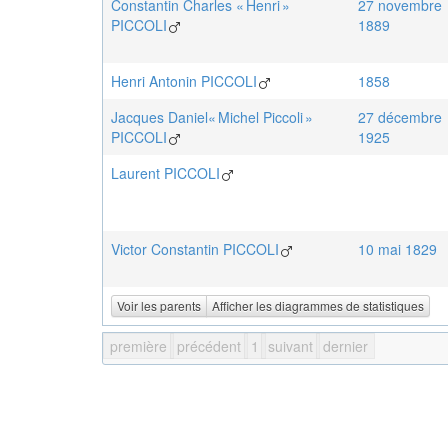
Constantin Charles « Henri »
27 novembre
PICCOLI
1889
Henri Antonin
PICCOLI
1858
Jacques Daniel« Michel Piccoli »
27 décembre
PICCOLI
1925
Laurent
PICCOLI
Victor Constantin
PICCOLI
10 mai 1829
Voir les parents
Afficher les diagrammes de statistiques
première
précédent
1
suivant
dernier