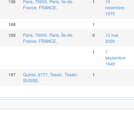
136
Paris, 75000, Paris, Île-de-
1
13
France, FRANCE,
novembre
1975
168
1
100
Paris, 75000, Paris, Île-de-
0
12 mai
France, FRANCE,
2020
1
7
septembre
1848
197
Quinto, 6777, Tessin, Tessin,
1
SUISSE,