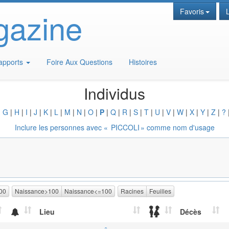
gazine
Favoris
apports
Foire Aux Questions
Histoires
Individus
|
G
|
H
|
I
|
J
|
K
|
L
|
M
|
N
|
O
|
P
|
Q
|
R
|
S
|
T
|
U
|
V
|
W
|
X
|
Y
|
Z
|
?
Inclure les personnes avec «
PICCOLI
» comme nom d'usage
00
Naissance>100
Naissance<=100
Racines
Feuilles
Lieu
Décès