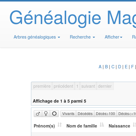
Généalogie Ma
Arbres généalogiques
Recherche
Afficher
R
A
|
B
|
C
|
D
|
E
|
F
première
précédent
1
suivant
dernier
Affichage de 1 à 5 parmi 5
Vivants
Décédés
Décès>100
Décès<=1
Prénom(s)
Nom de famille
Naissance