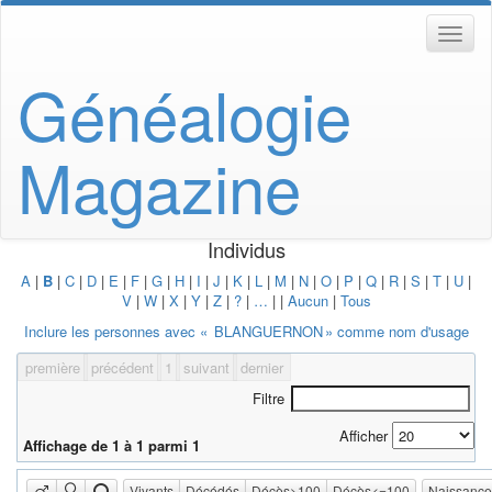
Généalogie
Magazine
Individus
A
|
B
|
C
|
D
|
E
|
F
|
G
|
H
|
I
|
J
|
K
|
L
|
M
|
N
|
O
|
P
|
Q
|
R
|
S
|
T
|
U
|
V
|
W
|
X
|
Y
|
Z
|
?
|
…
|
|
Aucun
|
Tous
Inclure les personnes avec «
BLANGUERNON
» comme nom d'usage
première
précédent
1
suivant
dernier
Filtre
Afficher
Affichage de 1 à 1 parmi 1
Vivants
Décédés
Décès>100
Décès<=100
Naissanc