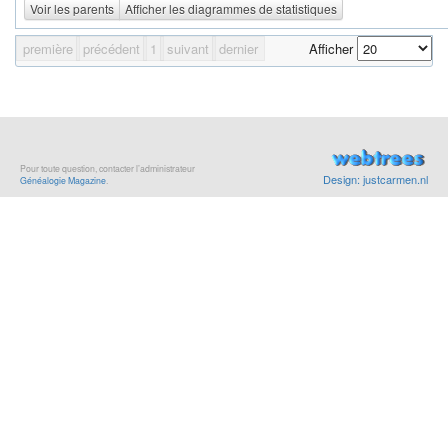
Voir les parents
Afficher les diagrammes de statistiques
première
précédent
1
suivant
dernier
Afficher
Pour toute question, contacter l’administrateur
Design: justcarmen.nl
Généalogie Magazine
.