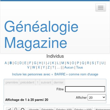
Généalogie
Magazine
Individus
A
|
B
|
C
|
D
|
E
|
F
|
G
|
H
|
I
|
J
|
K
|
L
|
M
|
N
|
O
|
P
|
Q
|
R
|
S
|
T
|
U
|
V
|
W
|
X
|
Y
|
Z
|
?
|
…
|
|
Aucun
|
Tous
Inclure les personnes avec «
BARRE
» comme nom d'usage
première
précédent
1
suivant
dernier
Filtre
Afficher
Affichage de 1 à 20 parmi 20
Vivants
Décédés
Décès>100
Décès<=100
Naissanc