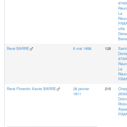
9740
Réun
La
Réun
FRA
villa
Déra
Barre
René
BARRE
6 mai 1898
128
Saint
Denis
9740
Réun
La
Réun
FRA
René Florentin Xavier
BARRE
28 janvier
215
Char
1811
2630
Drôm
Rhôn
Alpes
FRA