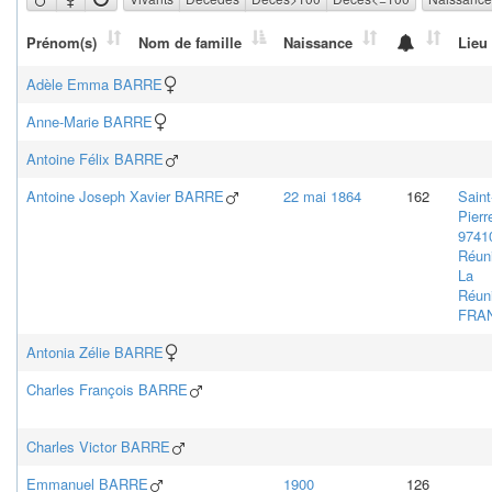
Prénom(s)
Nom de famille
Naissance
Lieu
Adèle Emma
BARRE
Anne-Marie
BARRE
Antoine Félix
BARRE
Antoine Joseph Xavier
BARRE
22 mai 1864
162
Saint
Pierr
9741
Réun
La
Réun
FRA
Antonia Zélie
BARRE
Charles François
BARRE
Charles Victor
BARRE
Emmanuel
BARRE
1900
126