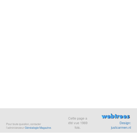
Cette page a
été vue
1969
Design:
Pour toute question, contacter
fois.
justcarmen.nl
l’administrateur
Généalogie Magazine
.