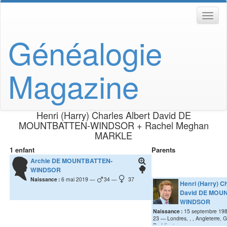
Généalogie
Magazine
Henri (Harry) Charles Albert David
DE
MOUNTBATTEN-WINDSOR
+
Rachel Meghan
MARKLE
1 enfant
Parents
Archie
DE MOUNTBATTEN-
WINDSOR
Naissance :
6 mai 2019
34
37
Henri (Harry) C
David
DE MOUN
WINDSOR
Naissance :
15 septembre 19
23
Londres, , , Angleterr
Paddington