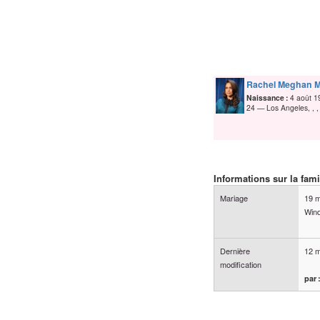
Rachel Meghan
M
Naissance :
4 août 1
24
Los Angeles, , ,
Informations sur la fami
Mariage
19 m
Win
Dernière
12 m
modification
par 