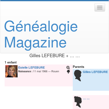
Généalogie
Magazine
Gilles
LEFEBURE
+ … …
1 enfant
Parents
Estelle
LEFEBURE
Naissance :
11 mai 1966
Rouen
Gilles
LEFEBURE
…
…