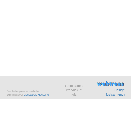
Cette page a
été vue
871
Design:
Pour toute question, contacter
fois.
justcarmen.nl
l’administrateur
Généalogie Magazine
.