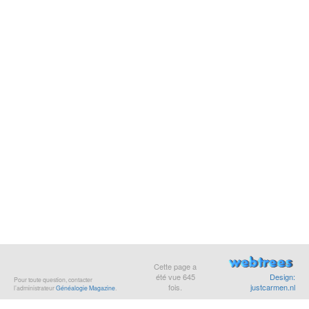
Cette page a
été vue
645
Design:
Pour toute question, contacter
fois.
justcarmen.nl
l’administrateur
Généalogie Magazine
.