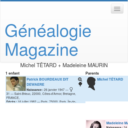
Généalogie
Magazine
Michel
TÊTARD
+
Madeleine
MAURIN
1 enfant
Parents
Patrick
BOURDEAUX DIT
Michel
TÊTARD
DEWAERE
Naissance :
26 janvier 1947
31
Saint-Brieuc, 22000, Côtes-d'Armor, Bretagne,
FRANCE,
Décès :
16 juillet 1982
Paris, 75000, Paris, Île-de-
France, FRANCE,
Madeleine
M
Naissance :
24