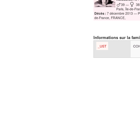
39
38
Paris, Île-de-F
Décès :
7 décembre 2013
P
de-France, FRANCE,
Informations sur la fami
_UST
COH